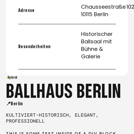
Chausseestraße 102
Adresse
10115 Berlin
Historischer
Ballsaal mit
Besonderheiten
Bühne &
Galerie
Hybrid
BALLHAUS BERLIN
📍Berlin
KULTIVIERT-HISTORISCH, ELEGANT,
PROFESSIONELL
THIS IS SOME TEXT INSIDE OF A DIV BLOCK.