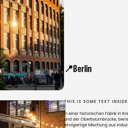
📍Berlin
THIS IS SOME TEXT INSID
In einer historischen Fabrik in K
und der Oberbaumbrücke, bietet
einzigartige Mischung aus ind