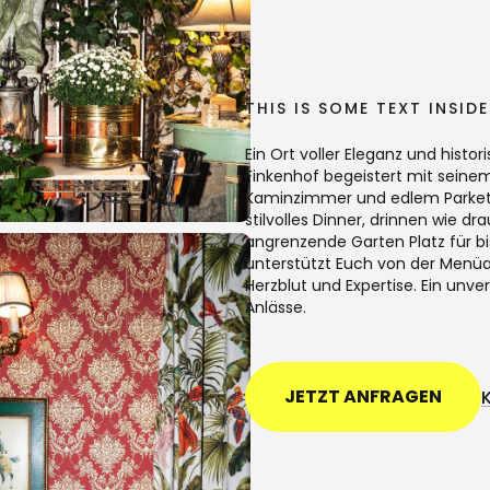
THIS IS SOME TEXT INSID
Ein Ort voller Eleganz und histo
Finkenhof begeistert mit sein
Kaminzimmer und edlem Parket
stilvolles Dinner, drinnen wie d
angrenzende Garten Platz für b
unterstützt Euch von der Menüa
Herzblut und Expertise. Ein unv
Anlässe.
JETZT ANFRAGEN
JETZT ANFRAGEN