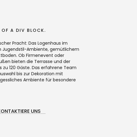
E OF A DIV BLOCK.
rischer Pracht: Das Logenhaus im
em Jugendstil-Ambiente, gemütlichem
tboden. Ob Firmenevent oder
raußen bieten die Terrasse und der
is zu 120 Gäste. Das erfahrene Team
uswahl bis zur Dekoration mit
ergessliches Ambiente für besondere
KONTAKTIERE UNS
KONTAKTIERE UNS