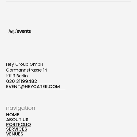
Hey Group GmbH
Gormannstrasse 14
10119 Berlin
030 31199482
+1 (213) 555-5555
EVENT@HEYCATER.COM
HELLO@UNUSUALLY.COM
navigation
HOME
ABOUT US
HOME
PORTFOLIO
ABOUT
SERVICES
PORTFOLIO
VENUES
SERVICES