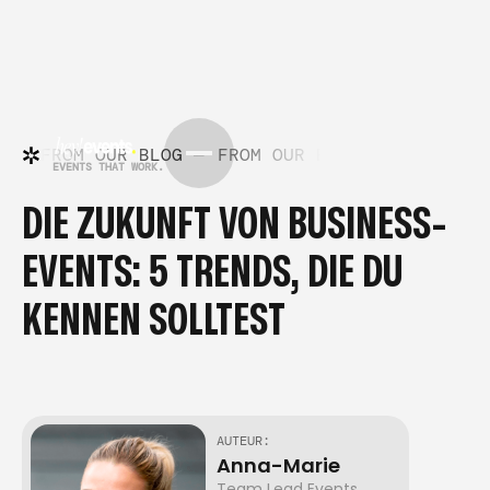
G —
FROM OUR BLOG —
FROM OUR BLOG —
FROM OUR
EVENTS THAT WORK.
DIE ZUKUNFT VON BUSINESS-
EVENTS: 5 TRENDS, DIE DU
KENNEN SOLLTEST
AUTEUR:
Anna-Marie
Team Lead Events